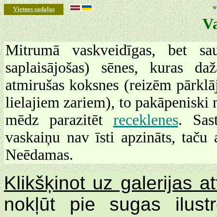
Vietnes sadaļas
V
Mitrumā vaskveidīgas, bet s
saplaisājošas) sēnes, kuras d
atmirušas koksnes (reizēm pārklā
lielajiem zariem), to pakāpenisk
mēdz parazitēt
receklenes
. Sas
vaskaiņu nav īsti apzināts, taču a
Neēdamas.
Klikšķinot uz galerijas 
nokļūt pie sugas ilus