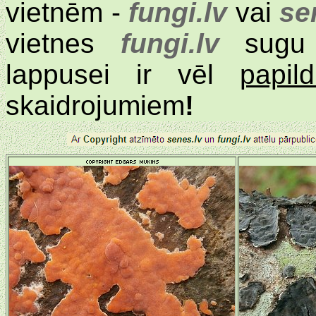
vietnēm -
fungi.lv
vai
se
vietnes
fungi.lv
sugu a
lappusei ir vēl
papil
skaidrojumiem
!