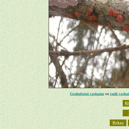
Grubuļainā vaskaine
un
rudā vaska
◄
Kl
◄
Bekas