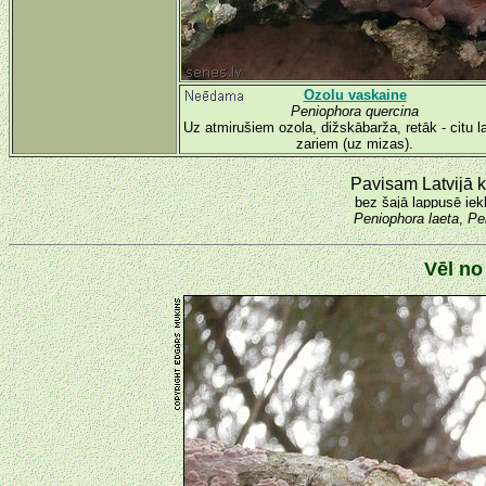
Ozolu vaskaine
Peniophora quercina
Uz atmirušiem ozola, dižskābarža, retāk - citu 
zariem (uz mizas).
Pavisam Latvijā k
bez šajā lappusē iek
Peniophora laeta
,
Pe
Vēl no