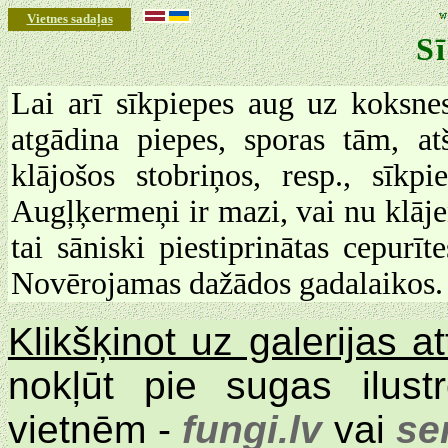
Vietnes sadaļas
S
Lai arī sīkpiepes aug uz koksne
atgādina piepes, sporas tām, at
klājošos stobriņos, resp., sīk
Augļķermeņi ir mazi, vai nu klājen
tai sāniski piestiprinātas cepurī
Novērojamas dažādos gadalaikos. S
Klikšķinot uz galerijas 
nokļūt pie sugas ilus
vietnēm -
fungi.lv
vai
se