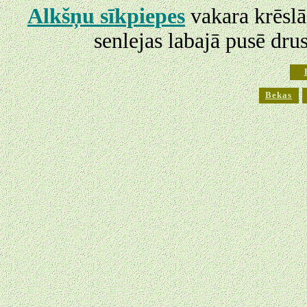
Alkšņu sīkpiepes
vakara krēslā
senlejas labajā pusē dru
Bekas