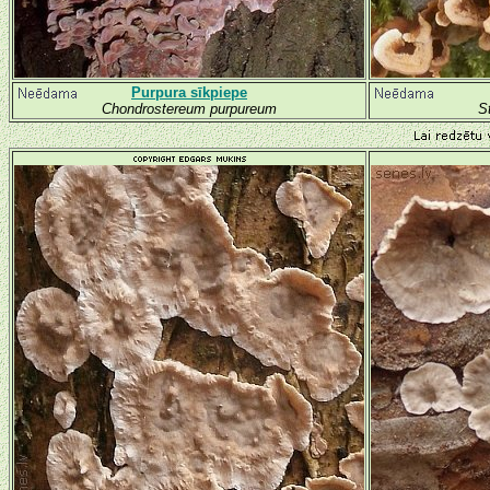
Purpura sīkpiepe
Chondrostereum purpureum
S