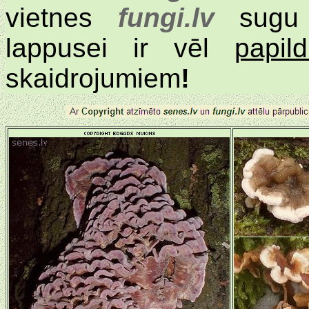
vietnes
fungi.lv
sugu a
lappusei ir vēl
papil
skaidrojumiem
!