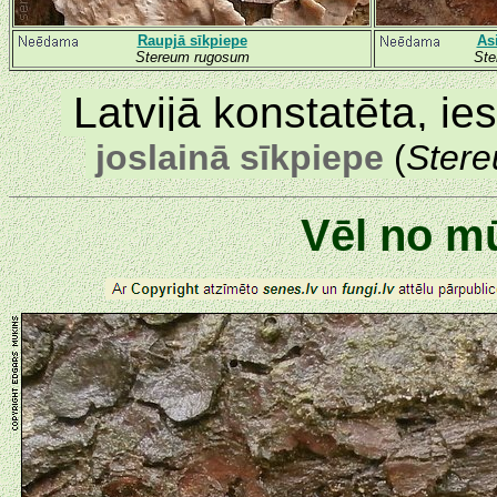
Raupjā sīkpiepe
As
Stereum rugosum
Ste
Latvijā konstatēta, ie
joslainā sīkpiepe
(
Stere
Vēl no m