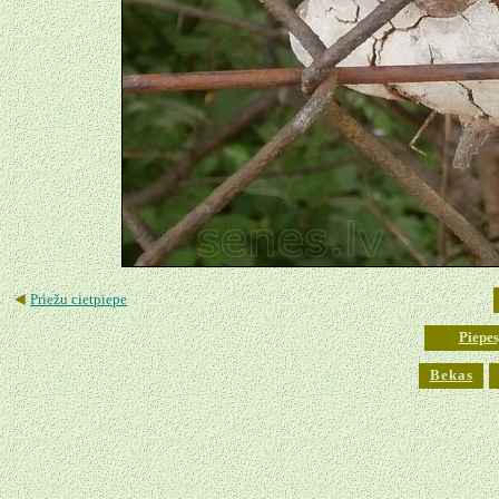
◄
Priežu cietpiepe
Piepes
Bekas