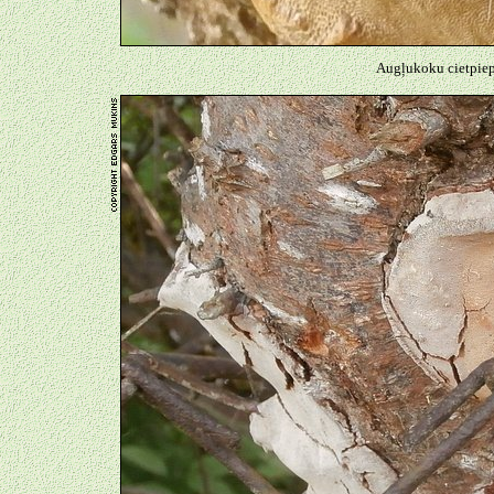
Augļukoku cietpiepe