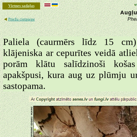
Vietnes sadaļas
Augļu
◄
Phe
Priežu cietpiepe
Paliela (caurmērs līdz 15 cm)
klājeniska ar cepurītes veidā atl
porām klātu salīdzinoši košas 
apakšpusi, kura aug uz plūmju u
sastopama.