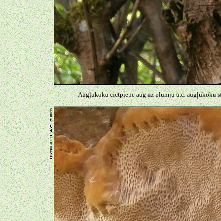
Augļukoku cietpiepe aug uz plūmju u.c. augļukoku stu