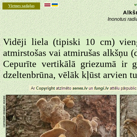
Vietnes sadaļas
Alkš
◄
Inonotus radi
Vidēji liela (tipiski 10 cm) vie
atmirstošas vai atmirušas alkšņu (
Cepurīte vertikālā griezumā ir g
dzeltenbrūna, vēlāk kļūst arvien 