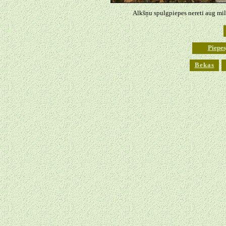
Alkšņu spulgpiepes nereti aug mil
◄
Piepes
Bekas