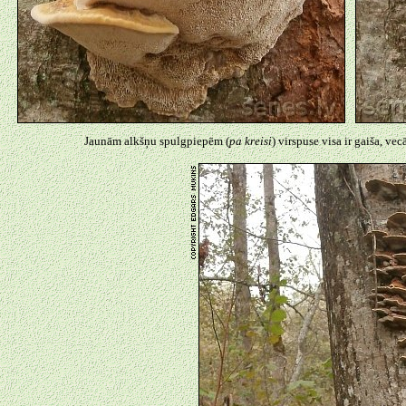
Jaunām alkšņu spulgpiepēm (
pa kreisi
) virspuse visa ir gaiša, ve