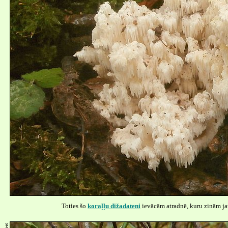
Toties šo
koraļļu dižadateni
ievācām atradnē, kuru zinām ja