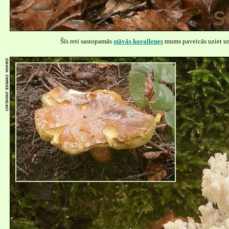
Šīs reti sastopamās
stāvās korallenes
mums paveicās uziet un 