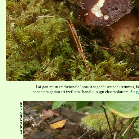
Lai gan mūsu tradicionālā loma ir sagādāt izstādei retumus, k
nepaejam garām arī izciliem "banālo" sugu eksemplāriem. Šis
p