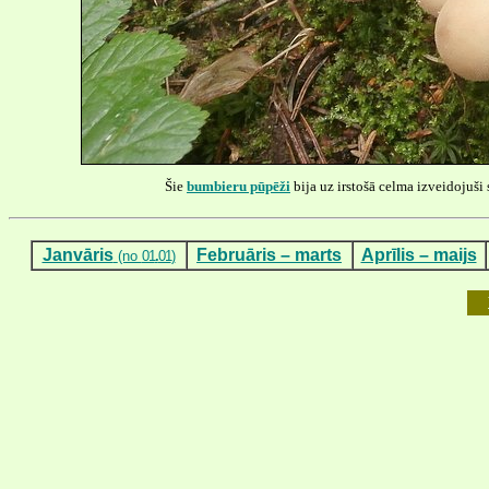
Šie
bumbieru pūpēži
bija uz irstošā celma izveidojuši 
Janvāris
Februāris – marts
Aprīlis – maijs
(no
01
.
01
)