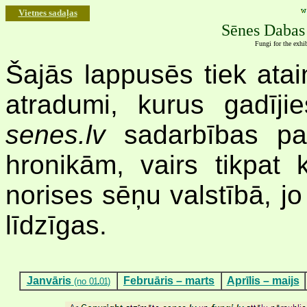
Vietnes sadaļas
Sēnes Dabas
Fungi for the exhi
Šajās lappusēs tiek atai
atradumi, kurus gadīji
senes.lv
sadarbības par
hronikām, vairs tikpat 
norises sēņu valstībā, jo
līdzīgas.
Janvāris
Februāris – marts
Aprīlis – maijs
(no
01
.
01
)