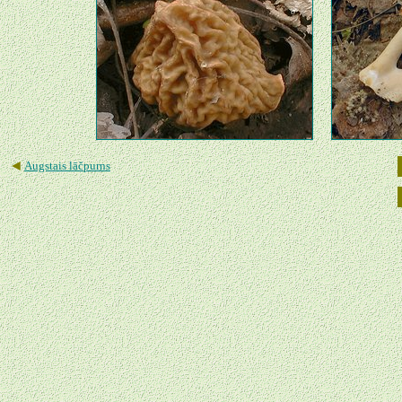
◄
Augstais lāčpurns