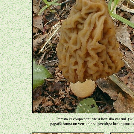
Parastā ķēvpupa cepurīte ir koniska vai tml. (sk
pagaiši brūna un vertikāla viļņveidīga krokojuma i