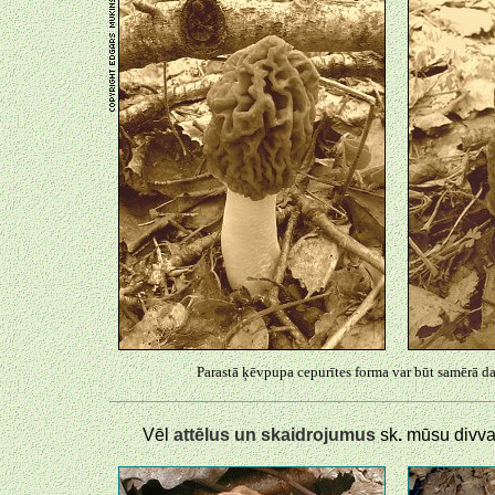
Parastā ķēvpupa cepurītes forma var būt samērā da
Vēl
attēlus un skaidrojumus
sk
.
mūsu divval