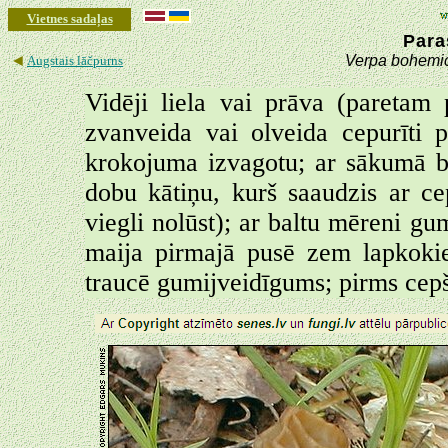
Vietnes sadaļas
Para
◄
Verpa bohemi
Augstais lāčpurns
Vidēji liela vai prāva (paretam
zvanveida vai olveida cepurīti p
krokojuma izvagotu; ar sākumā ba
dobu kātiņu, kurš saaudzis ar ce
viegli nolūst); ar baltu mēreni g
maija pirmajā pusē zem lapkoki
traucē gumijveidīgums; pirms cep