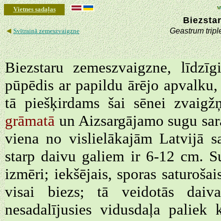
Vietnes sadaļas
Biezsta
◄
Geastrum tripl
Svītrainā zemeszvaigzne
Biezstaru zemeszvaigzne, līdzīg
pūpēdis ar papildu ārējo apvalku, 
tā piešķirdams šai sēnei zvaig
grāmatā
un Aizsargājamo sugu sara
viena no vislielākajām Latvijā 
starp daivu galiem ir 6-12 cm. S
izmēri; iekšējais, sporas saturošai
visai biezs; tā veidotās daiv
nesadalījusies vidusdaļa paliek 