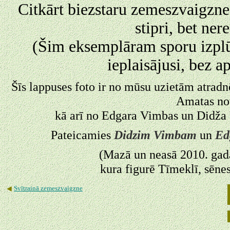
Citkārt biezstaru zemeszvaigzne
stipri, bet ner
(Šim eksemplāram sporu izplūd
ieplaisājusi, bez 
Šīs lappuses foto ir no mūsu uzietām atra
Amatas nov
kā arī no Edgara Vimbas un Didža 
Pateicamies
Didzim Vimbam
un
Ed
(Mazā un neasā 2010. gad
kura figurē Tīmeklī, sēnes
◄
Svītrainā zemeszvaigzne
◄