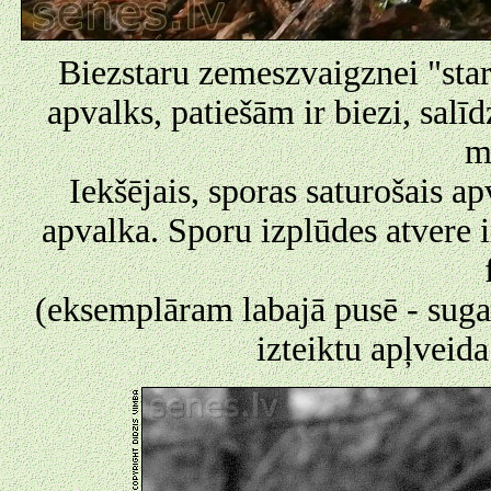
Biezstaru zemeszvaigznei "stari
apvalks, patiešām ir biezi, sal
m
Iekšējais, sporas saturošais ap
apvalka. Sporu izplūdes atvere 
(eksemplāram labajā pusē - sugai
izteiktu apļveid