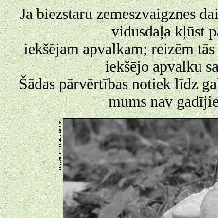
Ja biezstaru zemeszvaigznes dai
vidusdaļa kļūst 
iekšējam apvalkam; reizēm tās 
iekšējo apvalku s
Šādas pārvērtības notiek līdz g
mums nav gadījies