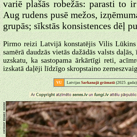
variē plašās robežās: parasti to i
Aug rudens pusē mežos, izņēmuma k
grupās; sīkstās konsistences dēļ p
Pirmo reizi Latvijā konstatējis Vilis Lūkin
samērā daudzās vietās dažādās valsts daļās, 
uzskatu, ka sastopama ārkārtīgi reti, acīm
izskatā daļēji līdzīgo skropstaino zemeszvaig
VU
Latvijas
Sarkanajā grāmatā
(2025. gada)