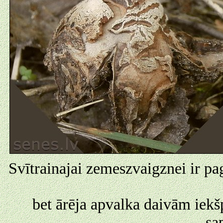
Svītrainajai zemeszvaigznei ir pag
bet ārēja apvalka daivām iekšp
sa