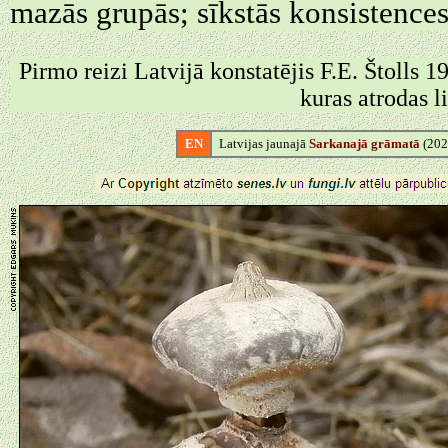
mazās grupās; sīkstās konsistences
Pirmo reizi Latvijā konstatējis F.E. Štolls 
kuras atrodas l
EN
Latvijas jaunajā
Sarkanajā grāmatā
(2025