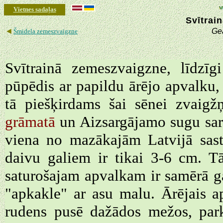
Vietnes sadaļas
Svītrai
◄
Gea
Šmidela zemeszvaigzne
Svītrainā zemeszvaigzne, līdzīg
pūpēdis ar papildu ārējo apvalku, 
tā piešķirdams šai sēnei zvaig
grāmatā
un Aizsargājamo sugu sara
viena no mazākajām Latvijā sas
daivu galiem ir tikai 3-6 cm. T
saturošajam apvalkam ir samērā ga
"apkakle" ar asu malu. Ārējais ap
rudens pusē dažādos mežos, park