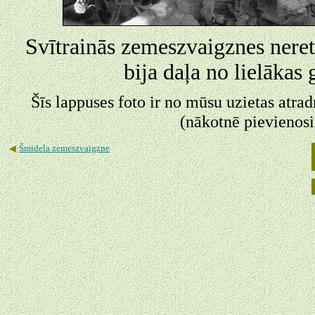
Svītrainās zemeszvaigznes nereti
bija daļa no lielākas 
Šīs lappuses foto ir no mūsu uzietas atr
(nākotnē pievienosim
◄
Šmidela zemeszvaigzne
◄