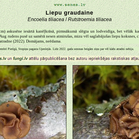
Liepu graudaine
Encoelia tiliacea
/
Rutstroemia tiliacea
cm) askusēne iesārtā kanēļkrāsā, pirmsākumā slēgta un lodveidīga, bet vēlāk ka
Aug rudens pusē uz samērā nesen atmirušas, mizu vēl saglabājušas liepu koksnes, c
a atradne (2022). Domājams, neēdama.
tembrī Pierīgā, Stopiņu pagasta Upeslejās. Lidz 2022. gada sezonas beigām ziņu par vēl kādu atradni nebija.