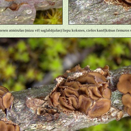
esen atmirušas (mizu vēl saglabājušas) liepu koksnes, ciešos kanēļkrāsas čemuros s