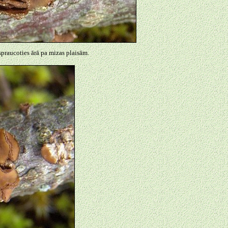
praucoties ārā pa mizas plaisām.