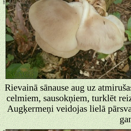
Rievainā sānause aug uz atmirušas
celmiem, sausokņiem, turklēt reiz
Augķermeņi veidojas lielā pārsva
ga