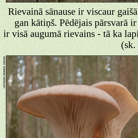
Rievainā sānause ir viscaur gaišā 
gan kātiņš. Pēdējais pārsvarā ir
ir visā augumā rievains - tā ka lap
(sk.