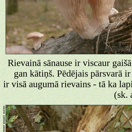
Rievainā sānause ir viscaur gaišā 
gan kātiņš. Pēdējais pārsvarā ir
ir visā augumā rievains - tā ka lap
(sk. 