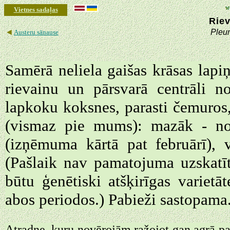
Vietnes sadaļas
Rie
◄
Pleur
Austeru sānause
Samērā neliela gaišas krāsas lapi
rievainu un pārsvarā centrāli n
lapkoku koksnes, parasti čemuros,
(vismaz pie mums): mazāk - no 
(izņēmuma kārtā pat februārī), 
(Pašlaik nav pamatojuma uzskatī
būtu ģenētiski atšķirīgas varietā
abos periodos.) Pabieži sastopama
Atradne, kuru novērojām ražojot gan agrā pav