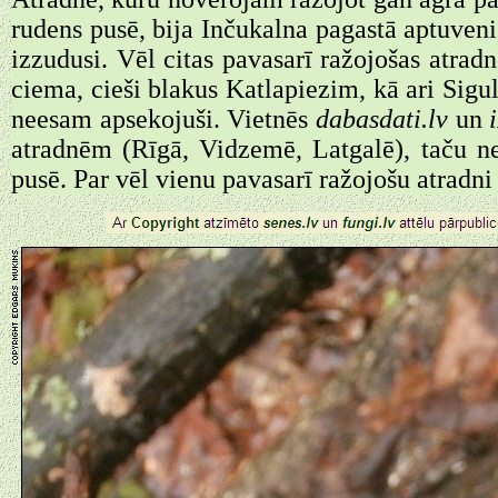
rudens pusē, bija Inčukalna pagastā aptuveni
izzudusi. Vēl citas pavasarī ražojošas atra
ciema, cieši blakus Katlapiezim, kā ari Sigul
neesam apsekojuši. Vietnēs
dabasdati.lv
un
atradnēm (Rīgā, Vidzemē, Latgalē), taču ne
pusē. Par vēl vienu pavasarī ražojošu atradni 