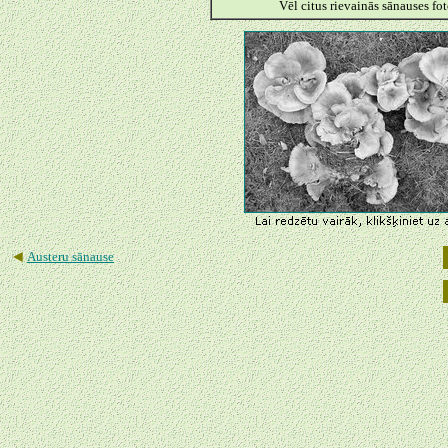
Vēl citus rievainās sānauses fo
◄
Austeru sānause