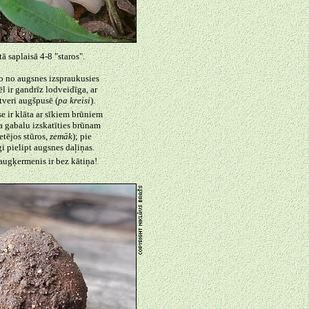
tā saplaisā 4-8 "staros".
ko no augsnes izspraukusies
l ir gandrīz lodveidīga, ar
tveri augšpusē (
pa kreisi
).
 ir klāta ar sīkiem brūniem
a gabalu izskatīties brūnam
etējos stūros,
zemāk
); pie
 pielipt augsnes daļiņas.
augķermenis ir bez kātiņa!