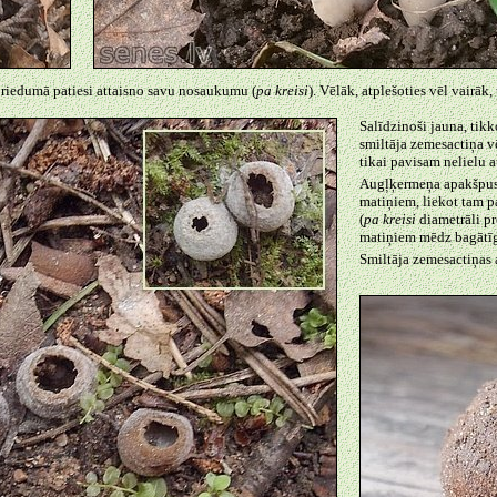
briedumā patiesi attaisno savu nosaukumu (
pa kreisi
). Vēlāk, atplešoties vēl vairāk, 
Salīdzinoši jauna, tik
smiltāja zemesactiņa vē
tikai pavisam nelielu a
Augļķermeņa apakšpuse
matiņiem, liekot tam p
(
pa kreisi
diametrāli pr
matiņiem mēdz bagātīgi
Smiltāja zemesactiņas 