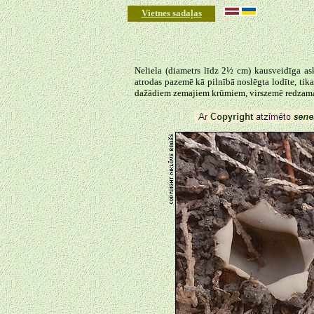
Vietnes sadaļas
◄
Neliela (diametrs līdz 2½ cm) kausveidīga as
atrodas pazemē kā pilnībā noslēgta lodīte, tik
dažādiem zemajiem krūmiem, virszemē redzama v