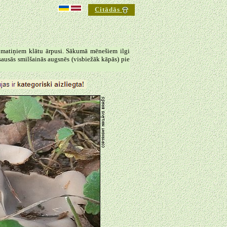
Citādās
►
m matiņiem klātu ārpusi. Sākumā mēnešiem ilgi
sausās smilšainās augsnēs (visbiežāk kāpās) pie