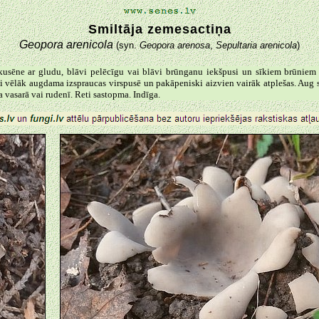
Smiltāja zemesactiņa
Geopora arenicola
(syn.
Geopora arenosa
,
Sepultaria arenicola
)
kusēne ar gludu, blāvi pelēcīgu vai blāvi brūnganu iekšpusi un sīkiem brūnie
ai vēlāk augdama izspraucas virspusē un pakāpeniski aizvien vairāk atplešas. Aug 
asarā vai rudenī. Reti sastopma. Indīga.