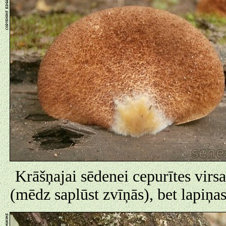
Krāšņajai sēdenei cepurītes virs
(mēdz saplūst zvīņās), bet lapiņas