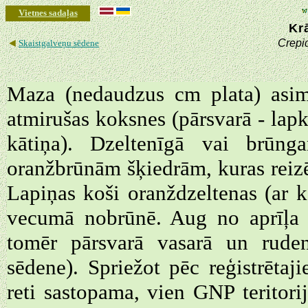
Vietnes sadaļas
Kr
◄
Crepi
Skaistgalveņu sēdene
Maza (nedaudzus cm plata) asime
atmirušas koksnes (pārsvarā - lapk
kātiņa). Dzeltenīgā vai brūnga
oranžbrūnām šķiedrām, kuras reiz
Lapiņas koši oranždzeltenas (ar k
vecumā nobrūnē. Aug no aprīļa 
tomēr pārsvarā vasarā un rude
sēdene). Spriežot pēc reģistrēta
reti sastopama, vien GNP teritori