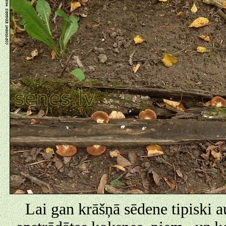
Lai gan krāšņā sēdene tipiski a