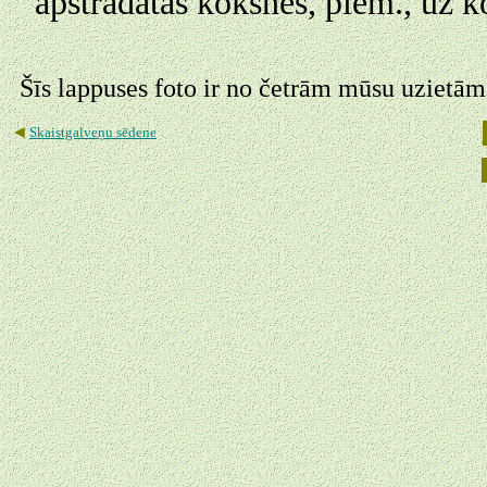
apstrādātas koksnes, piem., uz k
Šīs lappuses foto ir no četrām mūsu uzietām 
◄
Skaistgalveņu sēdene