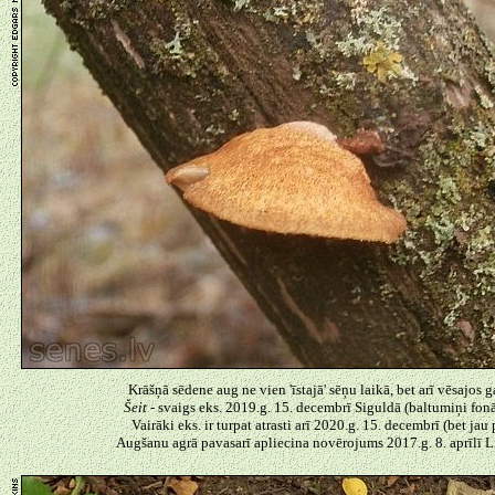
Krāšņā sēdene aug ne vien 'īstajā' sēņu laikā, bet arī vēsajos 
Šeit -
svaigs eks. 2019.g. 15. decembrī Siguldā (baltumiņi fonā 
Vairāki eks. ir turpat atrasti arī 2020.g. 15. decembrī (bet jau
Augšanu agrā pavasarī apliecina novērojums 2017.g. 8. aprīlī L