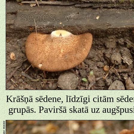
Krāšņā sēdene, līdzīgi citām sēde
grupās. Paviršā skatā uz augšpusi