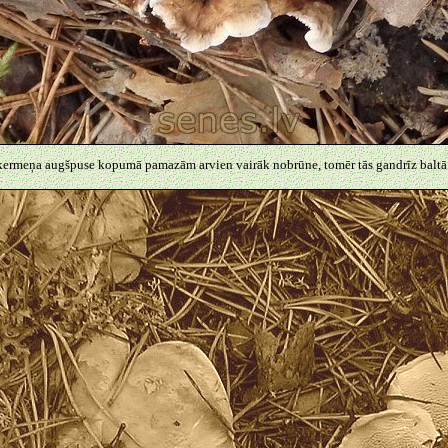
ķermeņa augšpuse kopumā pamazām arvien vairāk nobrūne, tomēr tās gandrīz baltā m