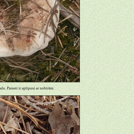
lu. Parasti ir aplipusi ar nobirām.