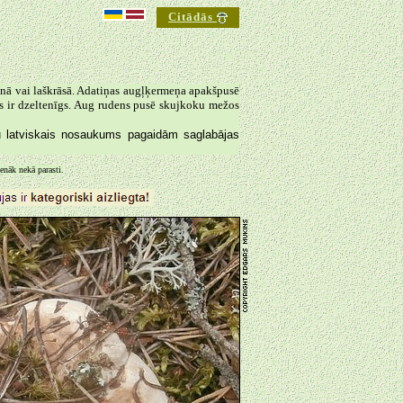
Citādās
►
rūnā vai laškrāsā. Adatiņas augļķermeņa apakšpusē
ums ir dzeltenīgs. Aug rudens pusē skujkoku mežos
u latviskais nosaukums pagaidām saglabājas
nāk nekā parasti.