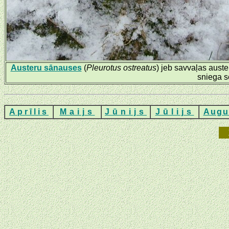
Austeru sānauses
(
Pleurotus ostreatus
) jeb savvaļas aust
sniega s
Aprīlis
Maijs
Jūnijs
Jūlijs
Augu