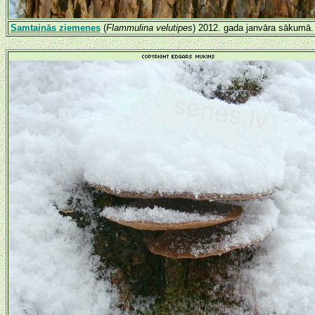
Samtainās ziemenes
(
Flammulina velutipes
) 2012. gada janvāra sākumā. 