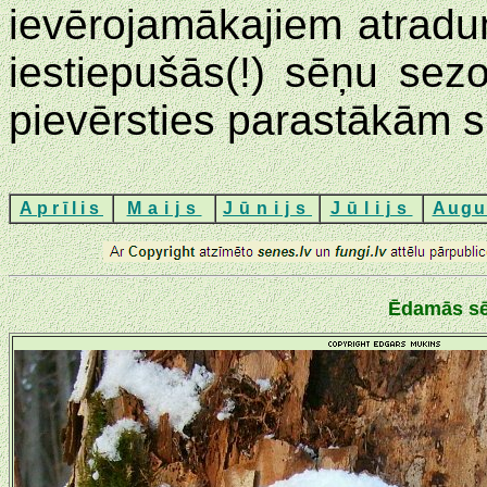
ievērojamākajiem atradu
iestiepušās(!) sēņu sezo
pievērsties parastākām 
Aprīlis
Maijs
Jūnijs
Jūlijs
Augu
Ēdamās sēn