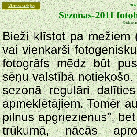
ww
Vietnes sadaļas
Sezonas-2011 fotoh
Mushrooms 
Bieži klīstot pa mežiem (u
vai vienkārši fotogēnisk
fotogrāfs mēdz būt pusl
sēņu valstībā notiekošo. 
sezonā regulāri dalīti
apmeklētājiem. Tomēr a
pilnus apgriezienus", bet
trūkumā, nācās apro