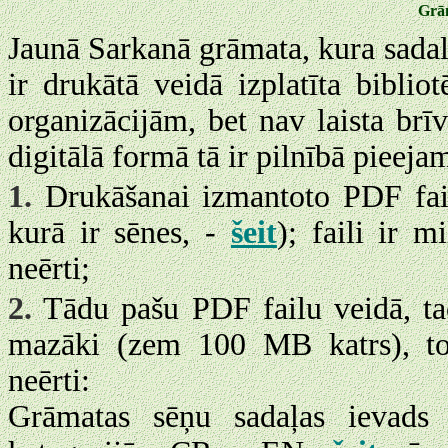
Grā
Jaunā Sarkanā grāmata, kura sadal
ir drukātā veidā izplatīta bibli
organizācijām, bet nav laista br
digitālā formā tā ir pilnībā pieejam
1.
Drukāšanai izmantoto PDF fail
kurā ir sēnes, -
šeit
); faili ir m
neērti;
2.
Tādu pašu PDF failu veidā, tač
mazāki (zem 100 MB katrs), tom
neērti:
Grāmatas sēņu sadaļas ievads 