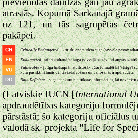
pievienotas daudzas gan jau agrāk
atrastās. Kopumā Sarkanajā gramāt
uz 121, un tās sagrupētas četrā
pakāpei.
CR
Critically Endangered
– kritiski apdraudēta suga (savvaļā pastāv ārkārt
EN
Endangered
- stipri apdraudēta suga (savvaļā pastāv ļoti augsts izmirša
Vulnerable
– jutīga [mūsuprāt, atbilstošāk būtu formulēt kā 'vārīga'] s
VU
kuru pasliktināšanās dēļ tās izdzīvošana un vairošanās ir apdraudēta
DD
Data Deficient
– suga, par kuru pietrūkstas informācijas, lai novērtētu
(Latviskie IUCN [
International U
apdraudētības kategoriju formulē
pārstāstā; šo kategoriju oficiālus 
valodā sk. projekta "Life for Spe