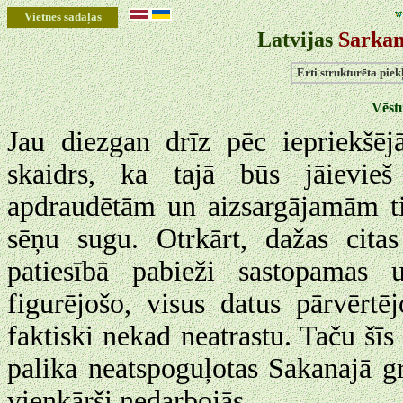
Vietnes sadaļas
Latvijas
Sarkan
Ērti strukturēta pie
Vēstu
Jau diezgan drīz pēc iepriekšēj
skaidrs, ka tajā būs jāievieš
apdraudētām un aizsargājamām tik
sēņu sugu. Otrkārt, dažas citas
patiesībā pabieži sastopamas 
figurējošo, visus datus pārvērtēj
faktiski nekad neatrastu. Taču šīs 
palika neatspoguļotas Sakanajā g
vienkārši nedarbojās.