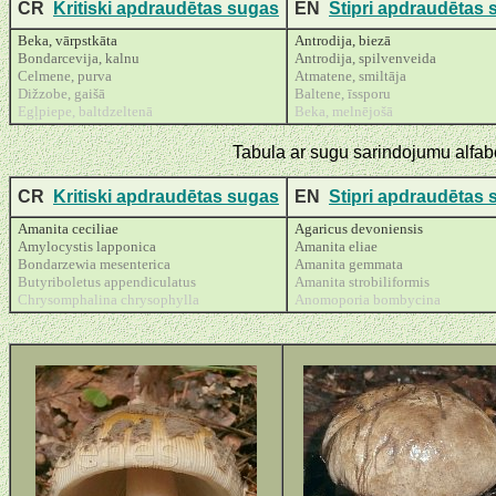
CR
Kritiski apdraudētas sugas
EN
Stipri apdraudētas
Beka, vārpstkāta
Antrodija, biezā
Bondarcevija, kalnu
Antrodija, spilvenveida
Celmene, purva
Atmatene, smiltāja
Dižzobe, gaišā
Baltene, īssporu
Egļpiepe, baltdzeltenā
Beka, melnējošā
Tabula ar sugu sarindojumu alfa
CR
Kritiski apdraudētas sugas
EN
Stipri apdraudētas
Amanita ceciliae
Agaricus devoniensis
Amylocystis lapponica
Amanita eliae
Bondarzewia mesenterica
Amanita gemmata
Butyriboletus appendiculatus
Amanita strobiliformis
Chrysomphalina chrysophylla
Anomoporia bombycina