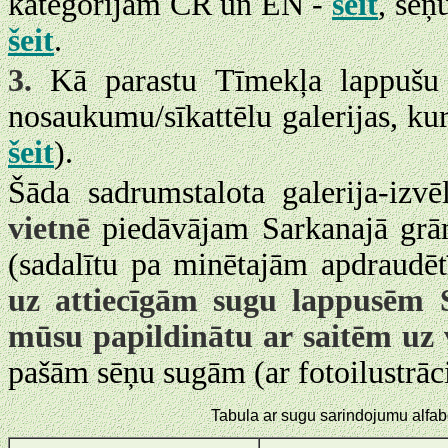
kategorijām CR un EN -
šeit
, sēņ
šeit
.
3.
Kā parastu Tīmekļa lappušu
nosaukumu/sīkattēlu galerijas, ku
šeit
).
Šāda sadrumstalota galerija-izvē
vietnē
piedāvājam Sarkanajā gr
(sadalītu pa minētajām apdraudēt
uz attiecīgām sugu lappusēm 
mūsu papildinātu ar saitēm uz v
pašām sēņu sugām (ar fotoilustrāc
Tabula ar sugu sarindojumu alfab