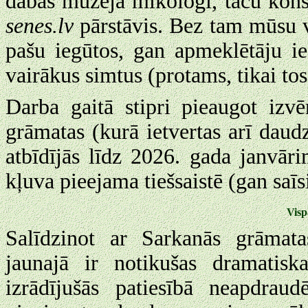
dabas muzeja mikologi, taču konsul
senes.lv
pārstāvis. Bez tam mūsu 
pašu iegūtos, gan apmeklētāju i
vairākus simtus (protams, tikai to
Darba gaitā stipri pieaugot izv
grāmatas (kurā ietvertas arī daud
atbīdījās līdz 2026. gada janvāri
kļuva pieejama tiešsaistē (gan saī
Visp
Salīdzinot ar Sarkanās grāmata
jaunajā ir notikušas dramatiska
izrādījušās patiesībā neapdraud