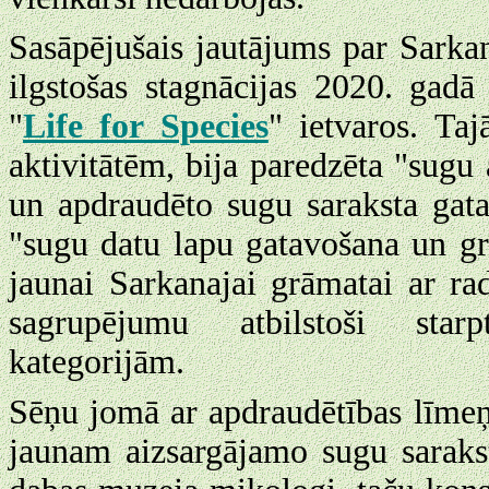
Sasāpējušais jautājums par Sarka
ilgstošas stagnācijas 2020. gadā
"
Life for Species
" ietvaros. Ta
aktivitātēm, bija paredzēta "sugu 
un apdraudēto sugu saraksta gat
"sugu datu lapu gatavošana un gr
jaunai Sarkanajai grāmatai ar ra
sagrupējumu atbilstoši starp
kategorijām.
Sēņu jomā ar apdraudētības līme
jaunam aizsargājamo sugu sarak