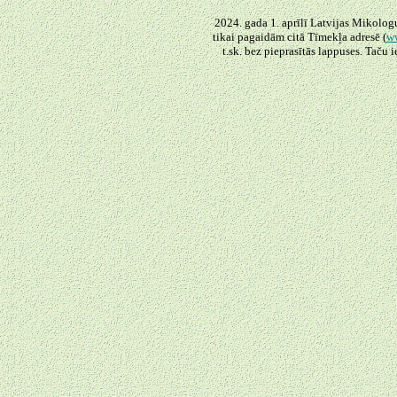
2024. gada 1. aprīlī Latvijas Mikologu
tikai pagaidām citā Tīmekļa adresē (
ww
t.sk. bez pieprasītās lappuses. Taču 