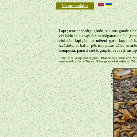
Vietnes sadaļas
◄
Lapiņsēne ar spīdīgi gludu, sākumā gandrīz ba
vēl kādu laiku saglabājas bālganas daļējā (ce
violetām lapiņām; ar mēreni garu, kopumā bal
izzūdošs; ar baltu, pēc nopļautas zāles smar
komposta; parasti ciešās grupās. Savvaļā sastopa
Pirmo reizi Latvijā pamanījušas Dabas muzeja darbinieces 20
sugai noteikusi Inita Dāniele. Dažus gadus vēlāk uzieta ari Zaķ