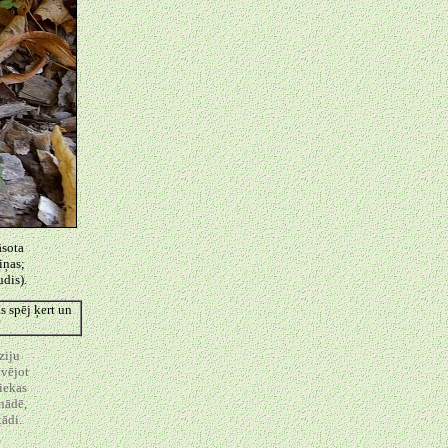
āsota
iņas;
dis).
s spēj ķert un
nziju
ivējot
iekas
nādē,
tādi.