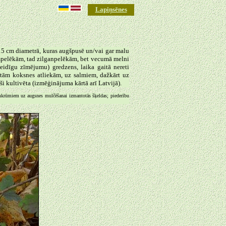
Lapiņsēnes
►
15 cm diametrā, kuras augšpusē un/vai gar malu
ūmpelēkām, tad zilganpelēkām, bet vecumā melni
eidīgu zīmējumu) gredzens, laika gaitā nereti
itām koksnes atliekām, uz salmiem, dažkārt uz
ši kultivēta (izmēģinājuma kārtā arī Latvijā).
mkrūmiem uz augsnes mulčēšanai izmantotās šķeldas; piederību