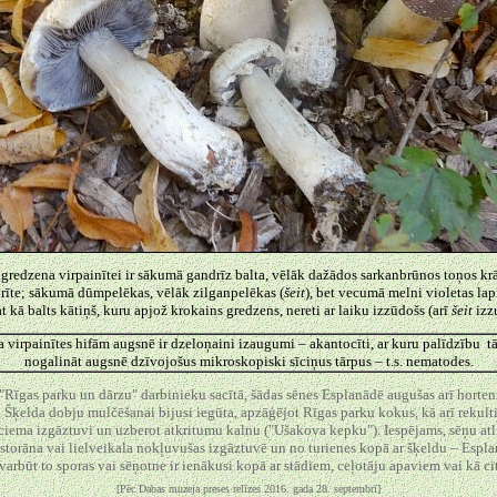
gredzena virpainītei ir sākumā gandrīz balta, vēlāk dažādos sarkanbrūnos toņos kr
rīte; sākumā dūmpelēkas, vēlāk zilganpelēkas (
šeit
), bet vecumā melni violetas lap
t kā balts kātiņš, kuru apjož krokains gredzens, nereti ar laiku izzūdošs (arī
šeit
izzu
virpainītes hifām augsnē ir dzeloņaini izaugumi – akantocīti, ar kuru palīdzību tā
nogalināt augsnē dzīvojošus mikroskopiski sīciņus tārpus – t.s. nematodes.
"Rīgas parku un dārzu" darbinieku sacītā, šādas sēnes Esplanādē augušas arī horte
 Šķelda dobju mulčēšanai bijusi iegūta, apzāģējot Rīgas parku kokus, kā arī rekult
ciema izgāztuvi un uzberot atkritumu kalnu ("Ušakova kepku"). Iespējams, sēņu atl
estorāna vai lielveikala nokļuvušas izgāztuvē un no turienes kopā ar šķeldu – Espla
varbūt to sporas vai sēņotne ir ienākusi kopā ar stādiem, ceļotāju apaviem vai kā ci
[Pēc Dabas muzeja preses relīzes 2016. gada 28. septembrī]