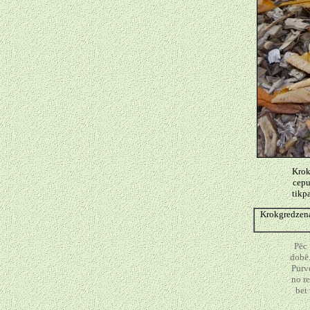
Krok
cepu
tikpa
Krokgredzena 
Pēc 
dobē.
Purv
no r
bet 