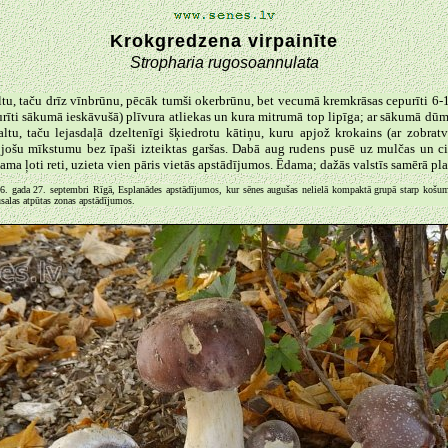
Krokgredzena virpainīte
Stropharia rugosoannulata
ltu, taču drīz vīnbrūnu, pēcāk tumši okerbrūnu, bet vecumā kremkrāsas cepurīti 6-
purīti sākumā ieskāvušā) plīvura atliekas un kura mitrumā top lipīga; ar sākumā d
tu, taču lejasdaļā dzeltenīgi šķiedrotu kātiņu, kuru apjož krokains (ar zobratv
žojošu mīkstumu bez īpaši izteiktas garšas. Dabā aug rudens pusē uz mulčas un c
ma ļoti reti, uzieta vien pāris vietās apstādījumos. Ēdama; dažās valstīs samērā pla
16. gada 27. septembri Rīgā, Esplanādes apstādījumos, kur sēnes augušas nelielā kompaktā grupā starp košu
usalas atpūtas zonas apstādījumos.