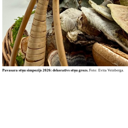
Pavasara sēņu simpozijs 2026: dekoratīvs sēņu grozs.
Foto: Evita Veinberga.