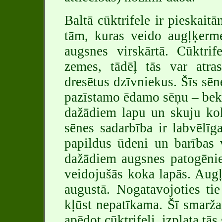
Baltā cūktrifele ir pieska
tām, kuras veido augļķerme
augsnes virskārtā. Cūktrif
zemes, tādēļ tās var atra
dresētus dzīvniekus. Šīs sēn
pazīstamo ēdamo sēņu – beka
dažādiem lapu un skuju ko
sēnes sadarbība ir labvēlī
papildus ūdeni un barības 
dažādiem augsnes patogēnie
veidojušās koka lapās. Augļ
augustā. Nogatavojoties tie
kļūst nepatīkama. Šī smarža
apēdot cūktrifeli, izplata tās