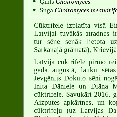
Ģints
Choiromyces
Suga
Choiromyces meandrif
Cūktrifele izplatīta visā E
Latvijai tuvākās atradnes ir
tur sēne senāk lietota uz
Sarkanajā grāmatā), Krievijā
Latvijā cūktrifele pirmo re
gada augustā, lauku sētas 
Jevgēnijs Dokuto sēni nog
Inita Dāniele un Diāna Me
cūktrifele. Savukārt 2016. 
Aizputes apkārtnes, un kop
cūktrifeļu (uz Latvijas D