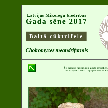
Latvijas Mikologu biedrības
Gada sēne 2017
Baltā cūktrifele
Choiromyces meandriformis
Šīs lappuses materiālus ir atļauts pārpublicēt
un nesagrozītā veidā. Ja pārpublicētājam ir k