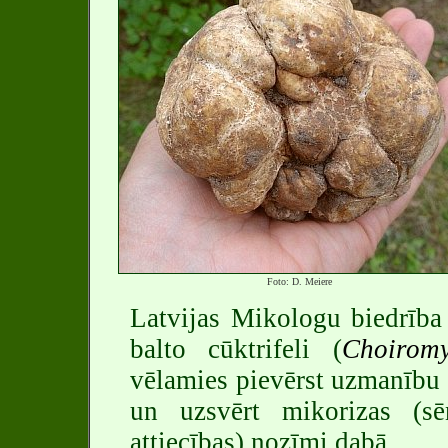
Foto: D. Meiere
Latvijas Mikologu biedrīb
balto cūktrifeli (
Choirom
vēlamies pievērst uzmanību
un uzsvērt mikorizas (s
attiecības) nozīmi dabā.