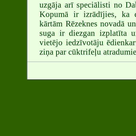
uzgāja arī speciālisti no 
Kopumā ir izrādījies, ka 
kārtām Rēzeknes novadā un 
suga ir diezgan izplatīta 
vietējo iedzīvotāju ēdienkar
ziņa par cūktrifeļu atradum