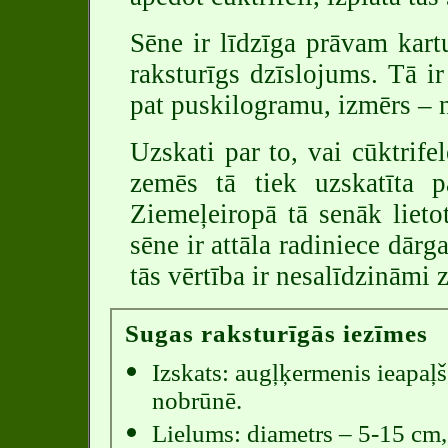
Sēne ir līdzīga prāvam kart
raksturīgs dzīslojums. Tā ir
pat puskilogramu, izmērs – 
Uzskati par to, vai cūktrifel
zemēs tā tiek uzskatīta p
Ziemeļeiropā tā senāk lietot
sēne ir attāla radiniece dār
tās vērtība ir nesalīdzināmi
Sugas raksturīgās iezīmes
Izskats: augļķermenis ieapaļ
nobrūnē.
Lielums: diametrs – 5-15 cm, 