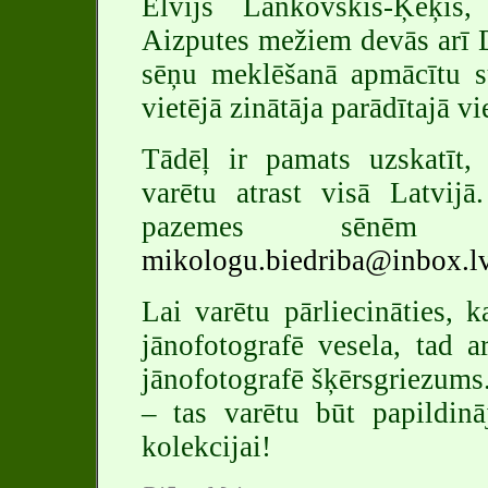
Elvijs Lankovskis-Ķeķi
Aizputes mežiem devās arī 
sēņu meklēšanā apmācītu su
vietējā zinātāja parādītajā vi
Tādēļ ir pamats uzskatīt, 
varētu atrast visā Latvij
pazemes sēnēm 
mikologu.biedriba@inbox.l
Lai varētu pārliecināties, k
jānofotografē vesela, tad 
jānofotografē šķērsgriezums
– tas varētu būt papildin
kolekcijai!