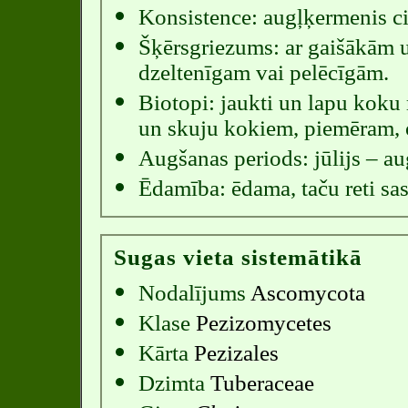
Konsistence: augļķermenis cie
Šķērsgriezums: ar gaišākām 
dzeltenīgam vai pelēcīgām.
Biotopi: jaukti un lapu koku
un skuju kokiem, piemēram, 
Augšanas periods: jūlijs – au
Ēdamība: ēdama, taču reti sa
Sugas vieta sistemātikā
Nodalījums
Ascomycota
Klase
Pezizomycetes
Kārta
Pezizales
Dzimta
Tuberaceae