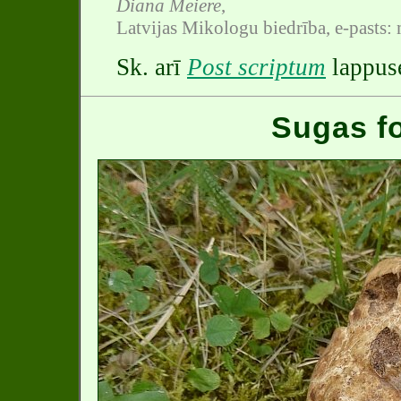
Diāna Meiere
,
Latvijas Mikologu biedrība, e-pasts
Sk. arī
Post scriptum
lappuse
Sugas fo