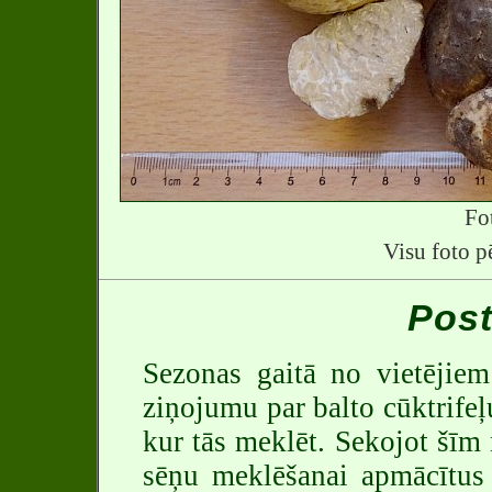
Fo
Visu foto p
Post
Sezonas gaitā no vietējiem
ziņojumu par balto cūktrifeļ
kur tās meklēt. Sekojot šīm
sēņu meklēšanai apmācītus 