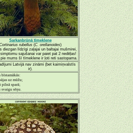
Sarkanbrūnā tīmeklene
Cortinarius rubellus
(
C. orellanoides
)
s diezgan līdzīgi zaļajai un baltajai mušmirei,
z simptomu sajušanai var paiet pat 2 nedēļas!
 pie mums šī tīmeklene ir ļoti reti sastopama.
dījumi Latvijā nav zināmi (bet kaimiņvalstīs
ir).
s bīstamākās:
bājas uz mūžu;
t pilnā sparā;
 svaigu sēņu.