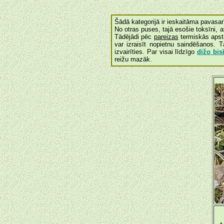
Šādā kategorijā ir ieskaitāma pavasa
No otras puses, tajā esošie toksīni, 
Tādējādi pēc
pareizas
termiskās apstr
var izraisīt nopietnu saindēšanos. 
izvairīties. Par visai līdzīgo
dižo bisī
reižu mazāk.