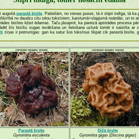
rī augošā
parastā bisīte
. Patiešām, no vienas puses, tā ir stipri indīga, tā ka p
atšķirībā no daudzu citu sēņu toksīniem, karstumā+slapjumā noārdās, un to atl
ādes bisītes kļūst ēdamas. Taču jāsaprot, ka pareizā apstrādes procesa pā
Tādēļ šīs bisīšu sugas ievākšana un lietošana uzturā tomēr ir saistīta ar 
ti
ziņas ir pretrunīgas: gan ka satur šos toksīnus tikpat cik parastā bisīte
Parastā bisīte
Dižā bisīte
Gyromitra esculenta
Gyromitra gigas
(
Discina gigas
)