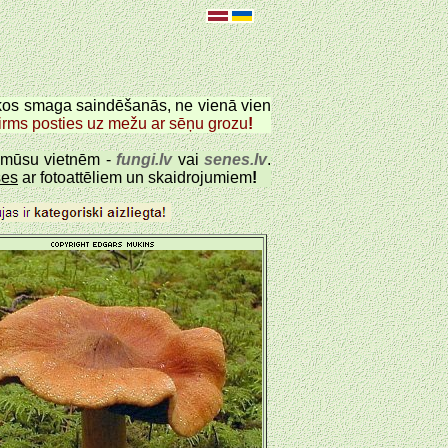
sekos smaga saindēšanās, ne vienā vien
pirms posties uz mežu ar sēņu grozu
!
o mūsu vietnēm -
fungi.lv
vai
senes.lv
.
ses
ar fotoattēliem un skaidrojumiem
!