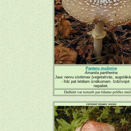
Panteru mušmire
Amanita pantherina
Jauc nervu sistēmas (veģetatīvās, augstākā
- līdz pat letālam iznākumam. Izdzīvojot
nepaliek.
Dažkārt var noturēt par ēdamo pelēko muš