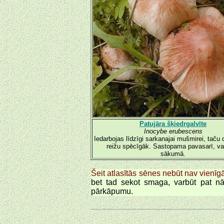
Patujāra šķiedrgalvīte
Inocybe erubescens
Iedarbojas līdzīgi sarkanajai mušmirei, taču
reižu spēcīgāk. Sastopama pavasarī, v
sākumā.
Šeit atlasītās sēnes nebūt nav vienīg
bet tad sekot smaga, varbūt pat nā
pārkāpumu.