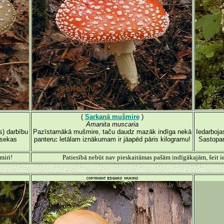
(
Sarkanā mušmire
)
Amanita muscaria
s) darbību
Pazīstamākā mušmire, taču daudz mazāk indīga nekā
Iedarboja
 sekas
panteru
:
letālam iznākumam ir jāapēd pāris kilogramu!
Sastopam
miri!
Patiesībā nebūt nav pieskaitāmas pašām indīgākajām, šeit ie