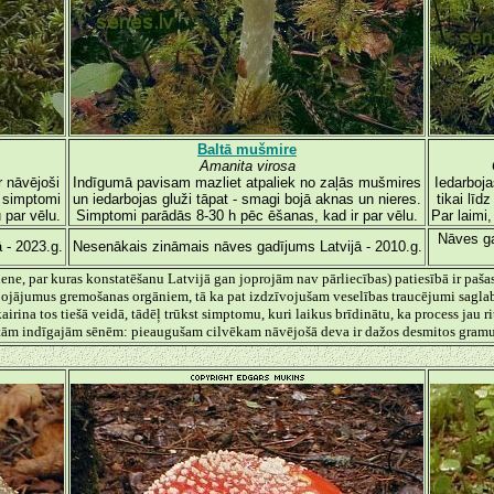
Baltā mušmire
Amanita virosa
r nāvējoši
Indīgumā pavisam mazliet atpaliek no zaļās mušmires
Iedarboja
t simptomi
un iedarbojas gluži tāpat - smagi bojā aknas un nieres.
tikai līd
 par vēlu.
Simptomi parādās 8-30 h pēc ēšanas, kad ir par vēlu.
Par laimi,
Nāves ga
 - 2023.g.
Nesenākais zināmais nāves gadījums Latvijā - 2010.g.
klene, par kuras konstatēšanu Latvijā gan joprojām nav pārliecības) patiesībā ir paša
s bojājumus gremošanas orgāniem, tā ka pat izdzīvojušam veselības traucējumi sagla
irina tos tiešā veidā, tādēļ trūkst simptomu, kuri laikus brīdinātu, ka process jau ri
 citām indīgajām sēnēm: pieaugušam cilvēkam nāvējošā deva ir dažos desmitos gramu