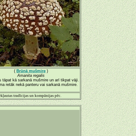
(
Brūnā mušmire
)
Amanita regalis
s tāpat kā sarkanā mušmire un arī tikpat vāji.
a retāk nekā panteru vai sarkanā mušmire.
kļautas tradīcijas un kompānijas pēc.