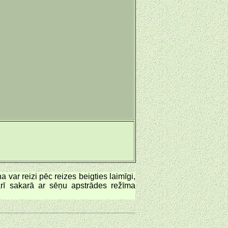
 var reizi pēc reizes beigties laimīgi,
arī sakarā ar sēņu apstrādes režīma