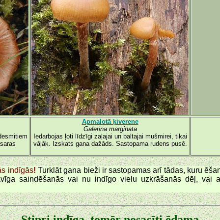
Apmalotā ķiverene
Galerina marginata
 desmitiem
Iedarbojas ļoti līdzīgi zaļajai un baltajai mušmirei, tikai
asaras
vājāk. Izskats gana dažāds. Sastopama rudens pusē.
ās indīgās
!
Turklāt gana bieži ir sastopamas arī tādas, kuru ēšana
vīga saindēšanās vai nu indīgo vielu uzkrāšanās dēļ, vai 
Stipri indīga, tomēr nosacīti ēdama