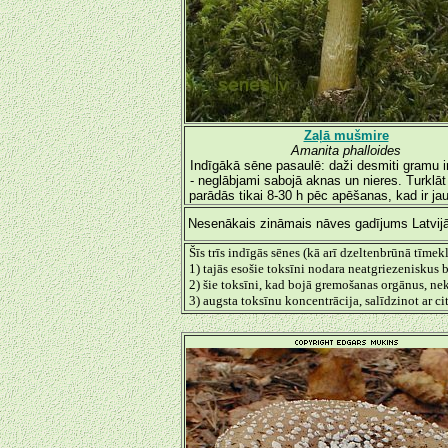
Zaļā mušmire
Amanita phalloides
Indīgākā sēne pasaulē: daži desmiti gramu i
- neglābjami sabojā aknas un nieres. Turklā
parādās tikai 8-30 h pēc apēšanas, kad ir jau
Nesenākais zināmais nāves gadījums Latvijā
Šīs trīs indīgās sēnes (kā arī dzeltenbrūnā tīme
1) tajās esošie toksīni nodara neatgriezenisku
2) šie toksīni, kad bojā gremošanas orgānus, neka
3) augsta toksīnu koncentrācija, salīdzinot ar