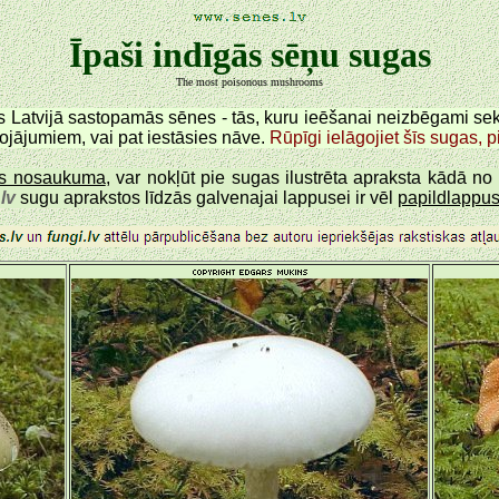
Īpaši indīgās sēņu sugas
The most poisonous mushrooms
kās Latvijā sastopamās sēnes - tās, kuru ieēšanai neizbēgami 
ojājumiem, vai pat iestāsies nāve.
Rūpīgi ielāgojiet šīs sugas, 
gas nosaukuma
, var nokļūt pie sugas ilustrēta apraksta kādā n
lv
sugu aprakstos līdzās galvenajai lappusei ir vēl
papildlappu