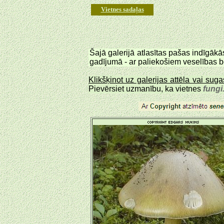
Vietnes sadaļas
Šajā galerijā atlasītas pašas indīgā
gadījumā - ar paliekošiem veselības b
Klikšķinot uz galerijas attēla vai su
Pievērsiet uzmanību, ka vietnes
fungi.