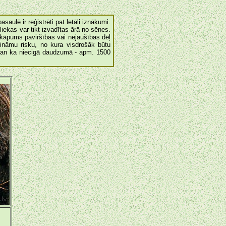
asaulē ir reģistrēti pat letāli iznākumi.
iekas var tikt izvadītas ārā no sēnes.
rkāpums paviršības vai nejaušības dēļ
zināmu risku, no kura visdrošāk būtu
, gan ka niecigā daudzumā - apm. 1500