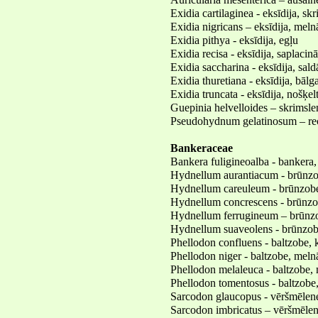
Auricularia mesenterica – ausaine
Exidia cartilaginea - eksīdija, sk
Exidia nigricans – eksīdija, meln
Exidia pithya - eksīdija, egļu
Exidia recisa - eksīdija, saplacinā
Exidia saccharina - eksīdija, sald
Exidia thuretiana - eksīdija, bālg
Exidia truncata - eksīdija, nošķel
Guepinia helvelloides – skrimsl
Pseudohydnum gelatinosum – rece
Bankeraceae
Bankera fuligineoalba - bankera,
Hydnellum aurantiacum - brūnzo
Hydnellum careuleum - brūnzobe
Hydnellum concrescens - brūnz
Hydnellum ferrugineum – brūnzo
Hydnellum suaveolens - brūnzob
Phellodon confluens - baltzobe,
Phellodon niger - baltzobe, meln
Phellodon melaleuca - baltzobe, 
Phellodon tomentosus - baltzobe,
Sarcodon glaucopus - vēršmēlene
Sarcodon imbricatus – vēršmēlen