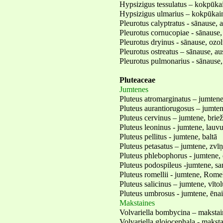
Hypsizigus tessulatus – kokpūk
Hypsizigus ulmarius – kokpūkai
Pleurotus calyptratus - sānause, 
Pleurotus cornucopiae - sānause,
Pleurotus dryinus - sānause, ozo
Pleurotus ostreatus – sānause, au
Pleurotus pulmonarius - sānause,
Pluteaceae
Jumtenes
Pluteus atromarginatus – jumten
Pluteus aurantiorugosus – jumten
Pluteus cervinus – jumtene, brie
Pluteus leoninus - jumtene, lauv
Pluteus pellitus - jumtene, baltā
Pluteus petasatus – jumtene, zvī
Pluteus phlebophorus - jumtene, 
Pluteus podospileus -jumtene, sa
Pluteus romellii - jumtene, Rome
Pluteus salicinus – jumtene, vītol
Pluteus umbrosus - jumtene, ēna
Makstaines
Volvariella bombycina – makstai
Volvariella gloiocephala - maksta