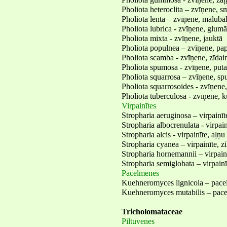
Pholiota gummosa - zvīņene, za
Pholiota heteroclita – zvīņene, s
Pholiota lenta – zvīņene, mālubā
Pholiota lubrica - zvīņene, glumā
Pholiota mixta - zvīņene, jauktā
Pholiota populnea – zvīņene, pa
Pholiota scamba - zvīņene, zīdai
Pholiota spumosa - zvīņene, puta
Pholiota squarrosa – zvīņene, sp
Pholiota squarrosoides - zvīņene,
Pholiota tuberculosa - zvīņene, 
Virpainītes
Stropharia aeruginosa – virpainīte
Stropharia albocrenulata - virpain
Stropharia alcis - virpainīte, aļņu
Stropharia cyanea – virpainīte, z
Stropharia hornemannii – virpai
Stropharia semiglobata – virpainī
Pacelmenes
Kuehneromyces lignicola – pace
Kuehneromyces mutabilis – pace
Tricholomataceae
Piltuvenes