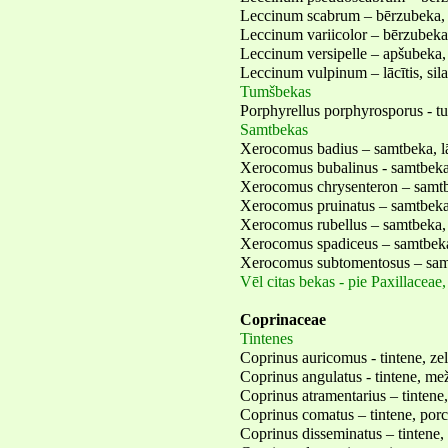
Leccinum scabrum – bērzubeka, 
Leccinum variicolor – bērzubeka,
Leccinum versipelle – apšubeka,
Leccinum vulpinum – lācītis, sila
Tumšbekas
Porphyrellus porphyrosporus - t
Samtbekas
Xerocomus badius – samtbeka, lā
Xerocomus bubalinus - samtbeka,
Xerocomus chrysenteron – samtb
Xerocomus pruinatus – samtbeka
Xerocomus rubellus – samtbeka,
Xerocomus spadiceus – samtbeka
Xerocomus subtomentosus – sam
Vēl citas bekas - pie Paxillacea
Coprinaceae
Tintenes
Coprinus auricomus - tintene, ze
Coprinus angulatus - tintene, m
Coprinus atramentarius – tintene
Coprinus comatus – tintene, por
Coprinus disseminatus – tintene,