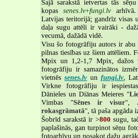
Šajā sarakstā ietvertas tās sēņu
kopas
senes.lv
+
fungi.lv
arhīvā. 
Latvijas teritorijā; gandrīz visas
daļa sugu attēli ir vairāki - da
vecumā, dažādā vidē.
Visu šo fotogrāfiju autors ir abu
pilnas tiesības uz šiem attēliem.
Mpix un 1,2-1,7 Mpix, dažos v
fotogrāfiju ir samazinātos iz
vietnēs
senes.lv
un
fungi.lv
, La
Virkne fotogrāfiju ir iespiesta
Dānieles un Diānas Meieres "
Li
Vimbas "
Sēnes ir visur
",
rokasgrāmatā
", tā paša apgāda i
Šobrīd sarakstā ir >
800
sugu, tač
paplašinās, gan turpinot sēņu fot
fotoarhīvu un nosakot dažu agrāk