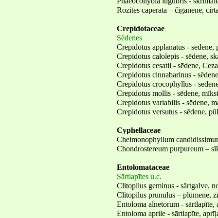
Phaeocollybia lugubris - skrimale
Rozites caperata – čigānene, cirt
Crepidotaceae
Sēdenes
Crepidotus applanatus - sēdene, 
Crepidotus calolepis - sēdene, sk
Crepidotus cesatii - sēdene, Ceza
Crepidotus cinnabarinus - sēdene
Crepidotus crocophyllus - sēdene
Crepidotus mollis - sēdene, mīks
Crepidotus variabilis - sēdene, m
Crepidotus versutus - sēdene, pū
Cyphellaceae
Cheimonophyllum candidissimum 
Chondrostereum purpureum – sīk
Entolomataceae
Sārtlapītes u.c.
Clitopilus geminus - sārtgalve, n
Clitopilus prunulus – plūmene, z
Entoloma alnetorum - sārtlapīte,
Entoloma aprile - sārtlapīte, aprīļ