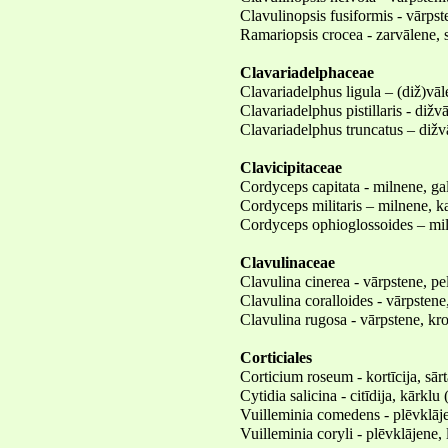
Clavulinopsis fusiformis - vārpste
Ramariopsis crocea - zarvālene, 
Clavariadelphaceae
Clavariadelphus ligula – (diž)vāl
Clavariadelphus pistillaris - diž
Clavariadelphus truncatus – dižv
Clavicipitaceae
Cordyceps capitata - milnene, ga
Cordyceps militaris – milnene, k
Cordyceps ophioglossoides – mi
Clavulinaceae
Clavulina cinerea - vārpstene, pe
Clavulina coralloides - vārpstene
Clavulina rugosa - vārpstene, kr
Corticiales
Corticium roseum - kortīcija, sārt
Cytidia salicina - citīdija, kārklu 
Vuilleminia comedens - plēvklāje
Vuilleminia coryli - plēvklājene,