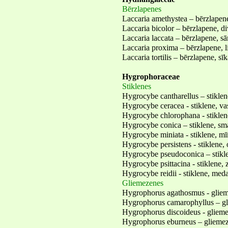
Bērzlapenes
Laccaria amethystea – bērzlapene
Laccaria bicolor – bērzlapene, d
Laccaria laccata – bērzlapene, sā
Laccaria proxima – bērzlapene, l
Laccaria tortilis – bērzlapene, sī
Hygrophoraceae
Stiklenes
Hygrocybe cantharellus – stiklen
Hygrocybe ceracea - stiklene, va
Hygrocybe chlorophana - stiklene,
Hygrocybe conica – stiklene, sm
Hygrocybe miniata - stiklene, mī
Hygrocybe persistens - stiklene,
Hygrocybe pseudoconica – stikl
Hygrocybe psittacina - stiklene, 
Hygrocybe reidii - stiklene, med
Gliemezenes
Hygrophorus agathosmus - gliem
Hygrophorus camarophyllus – gl
Hygrophorus discoideus - glieme
Hygrophorus eburneus – gliemez