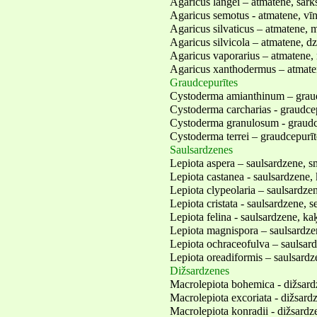
Agaricus langei – atmatene, sark
Agaricus semotus - atmatene, vī
Agaricus silvaticus – atmatene, 
Agaricus silvicola – atmatene, dz
Agaricus vaporarius – atmatene,
Agaricus xanthodermus – atmate
Graudcepurītes
Cystoderma amianthinum – graud
Cystoderma carcharias - graudce
Cystoderma granulosum - graudce
Cystoderma terrei – graudcepurīt
Saulsardzenes
Lepiota aspera – saulsardzene, s
Lepiota castanea - saulsardzene,
Lepiota clypeolaria – saulsardze
Lepiota cristata - saulsardzene, s
Lepiota felina - saulsardzene, ka
Lepiota magnispora – saulsardze
Lepiota ochraceofulva – saulsard
Lepiota oreadiformis – saulsardz
Dižsardzenes
Macrolepiota bohemica - dižsard
Macrolepiota excoriata - dižsard
Macrolepiota konradii - dižsard