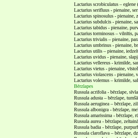
Lactarius scrobiculatus – eglene 
Lactarius serifluus - pienaine, s
Lactarius spinosulus - pienaine, 
Lactarius subdulcis - pienaine, s
Lactarius tabidus - pienaine, pur
Lactarius torminosus – vilnītis, p
Lactarius trivialis – pienaine, par
Lactarius umbrinus - pienaine, 
Lactarius utilis – pienaine, iedze
Lactarius uvidus - pienaine, slapj
Lactarius vellereus - krimilde, s
Lactarius vietus - pienaine, vīsto
Lactarius violascens - pienaine, v
Lactarius volemus – krimilde, sa
Bērzlapes
Russula acrifolia - bērzlape, sīvl
Russula adusta – bērzlape, tumšā
Russula aeruginea – bērzlape, zil
Russula albonigra - bērzlape, me
Russula amarissima - bērzlape, r
Russula aurea - bērzlape, zeltain
Russula badia - bērzlape, purpur
Russula claroflava – bērzlape, dz