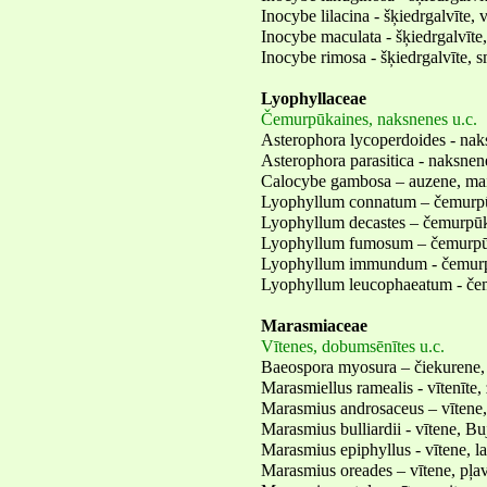
Inocybe lilacina - šķiedrgalvīte, v
Inocybe maculata - šķiedrgalvīt
Inocybe rimosa - šķiedrgalvīte, s
Lyophyllaceae
Čemurpūkaines, naksnenes u.c.
Asterophora lycoperdoides - na
Asterophora parasitica - naksnene
Calocybe gambosa – auzene, ma
Lyophyllum connatum – čemurpū
Lyophyllum decastes – čemurpūk
Lyophyllum fumosum – čemurpūk
Lyophyllum immundum - čemurp
Lyophyllum leucophaeatum - če
Marasmiaceae
Vītenes, dobumsēnītes u.c.
Baeospora myosura – čiekurene, 
Marasmiellus ramealis - vītenīte,
Marasmius androsaceus – vītene,
Marasmius bulliardii - vītene, Bu
Marasmius epiphyllus - vītene, l
Marasmius oreades – vītene, pļa