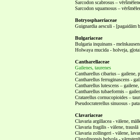
Sarcodon scabrosus – vēršmēlene
Sarcodon squamosus – vēršmēlen
Botryosphaeriaceae
Guignardia aesculi - [pagaidām 
Bulgariaceae
Bulgaria inquinans - melnkausen
Holwaya mucida - holveja, gļota
Cantharellaceae
Gailenes, taurenes
Cantharellus cibarius – gailene, 
Cantharellus ferruginascens - gai
Cantharellus lutescens – gailene,
Cantharellus tubaeformis – gailen
Cratarellus cornucopioides – tau
Pseudocraterellus sinuosus - pata
Clavariaceae
Clavaria argillacea - vālene, māl
Clavaria fragilis - vālene, trauslā
Clavaria zollingeri - vālene, lav
Clavulinopsis helvola - vārpstenī