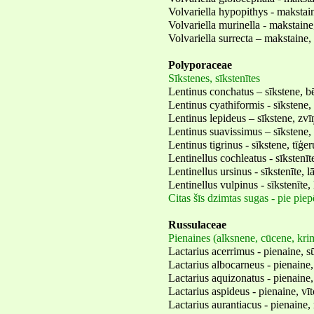
Volvariella hypopithys - makstai
Volvariella murinella - makstaine
Volvariella surrecta – makstaine, 
Polyporaceae
Sīkstenes, sīkstenītes
Lentinus conchatus – sīkstene, b
Lentinus cyathiformis - sīkstene,
Lentinus lepideus – sīkstene, zvī
Lentinus suavissimus – sīkstene,
Lentinus tigrinus - sīkstene, tīģer
Lentinellus cochleatus - sīkstenīt
Lentinellus ursinus - sīkstenīte, l
Lentinellus vulpinus - sīkstenīte,
Citas šīs dzimtas sugas - pie pie
Russulaceae
Pienaines (alksnene, cūcene, krim
Lactarius acerrimus - pienaine, s
Lactarius albocarneus - pienaine
Lactarius aquizonatus - pienaine
Lactarius aspideus - pienaine, vīt
Lactarius aurantiacus - pienaine,