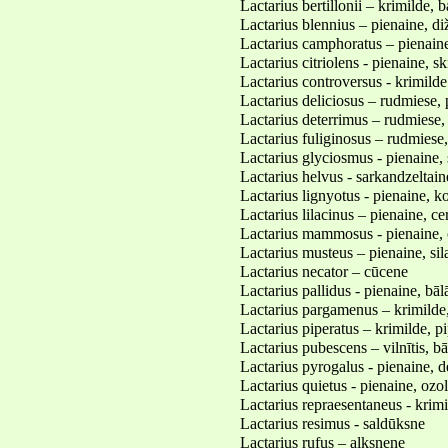
Lactarius bertillonii – krimilde, b
Lactarius blennius – pienaine, d
Lactarius camphoratus – pienain
Lactarius citriolens - pienaine, s
Lactarius controversus - krimilde
Lactarius deliciosus – rudmiese, 
Lactarius deterrimus – rudmiese,
Lactarius fuliginosus – rudmiese,
Lactarius glyciosmus - pienaine,
Lactarius helvus - sarkandzeltain
Lactarius lignyotus - pienaine, k
Lactarius lilacinus – pienaine, ce
Lactarius mammosus - pienaine, 
Lactarius musteus – pienaine, sil
Lactarius necator – cūcene
Lactarius pallidus - pienaine, bāl
Lactarius pargamenus – krimilde,
Lactarius piperatus – krimilde, p
Lactarius pubescens – vilnītis, bā
Lactarius pyrogalus - pienaine, 
Lactarius quietus - pienaine, ozo
Lactarius repraesentaneus - krim
Lactarius resimus - saldūksne
Lactarius rufus – alksnene