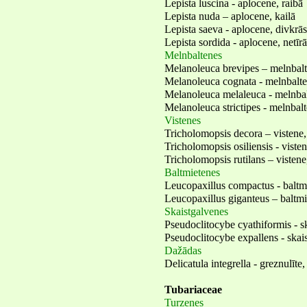
Lepista luscina - aplocene, raibā
Lepista nuda – aplocene, kailā
Lepista saeva - aplocene, divkrā
Lepista sordida - aplocene, netīrā
Melnbaltenes
Melanoleuca brevipes – melnbalte
Melanoleuca cognata - melnbalte
Melanoleuca melaleuca - melnbal
Melanoleuca strictipes - melnbalt
Vistenes
Tricholomopsis decora – vistene,
Tricholomopsis osiliensis - viste
Tricholomopsis rutilans – vistene
Baltmietenes
Leucopaxillus compactus - baltmi
Leucopaxillus giganteus – baltmi
Skaistgalvenes
Pseudoclitocybe cyathiformis - s
Pseudoclitocybe expallens - skai
Dažādas
Delicatula integrella - greznulīte,
Tubariaceae
Turzenes