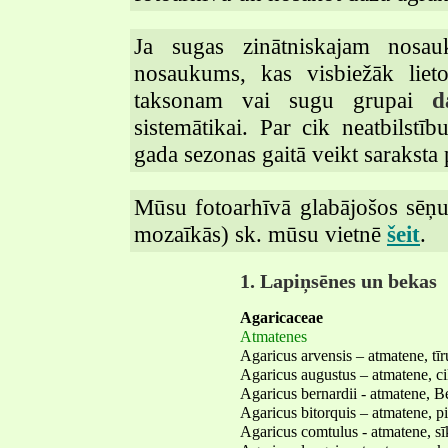
Ja sugas zinātniskajam nosau
nosaukums, kas visbiežāk lieto
taksonam vai sugu grupai
d
sistemātikai. Par cik neatbilstī
gada sezonas gaitā veikt saraksta 
Mūsu fotoarhīvā glabājošos sēņu 
mozaīkās) sk. mūsu vietnē
šeit
.
1. Lapiņsēnes un bekas
Agaricaceae
Atmatenes
Agaricus arvensis – atmatene, tī
Agaricus augustus – atmatene, c
Agaricus bernardii - atmatene, B
Agaricus bitorquis – atmatene, pi
Agaricus comtulus - atmatene, sī