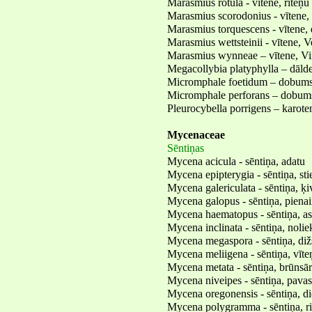
Marasmius rotula - vītene, riteņu
Marasmius scorodonius - vītene,
Marasmius torquescens - vītene, 
Marasmius wettsteinii - vītene, V
Marasmius wynneae – vītene, Vi
Megacollybia platyphylla – dālde
Micromphale foetidum – dobumsē
Micromphale perforans – dobums
Pleurocybella porrigens – karote
Mycenaceae
Sēntiņas
Mycena acicula - sēntiņa, adatu
Mycena epipterygia - sēntiņa, sti
Mycena galericulata - sēntiņa, ķi
Mycena galopus - sēntiņa, piena
Mycena haematopus - sēntiņa, as
Mycena inclinata - sēntiņa, nolie
Mycena megaspora - sēntiņa, di
Mycena meliigena - sēntiņa, vīte
Mycena metata - sēntiņa, brūnsār
Mycena niveipes - sēntiņa, pavas
Mycena oregonensis - sēntiņa, d
Mycena polygramma - sēntiņa, r