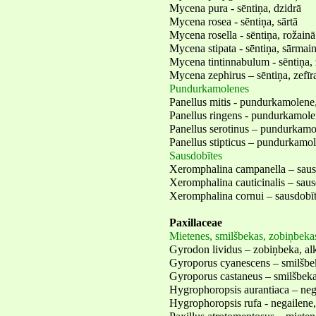
Mycena pura - sēntiņa, dzidrā
Mycena rosea - sēntiņa, sārtā
Mycena rosella - sēntiņa, rožainā
Mycena stipata - sēntiņa, sārmai
Mycena tintinnabulum - sēntiņa,
Mycena zephirus – sēntiņa, zefīr
Pundurkamolenes
Panellus mitis - pundurkamolene
Panellus ringens - pundurkamolen
Panellus serotinus – pundurkamo
Panellus stipticus – pundurkamol
Sausdobītes
Xeromphalina campanella – saus
Xeromphalina cauticinalis – sausd
Xeromphalina cornui – sausdobīt
Paxillaceae
Mietenes, smilšbekas, zobiņbeka
Gyrodon lividus – zobiņbeka, al
Gyroporus cyanescens – smilšbe
Gyroporus castaneus – smilšbeka
Hygrophoropsis aurantiaca – nega
Hygrophoropsis rufa - negailene