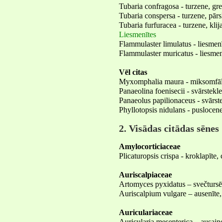
Tubaria confragosa - turzene, gr
Tubaria conspersa - turzene, pārs
Tubaria furfuracea - turzene, klij
Liesmenītes
Flammulaster limulatus - liesmen
Flammulaster muricatus - liesme
Vēl citas
Myxomphalia maura - miksomfālij
Panaeolina foenisecii - svārstekle
Panaeolus papilionaceus - svārste
Phyllotopsis nidulans - puslocen
2. Visādas citādas sēnes
Amylocorticiaceae
Plicaturopsis crispa - kroklapīte, 
Auriscalpiaceae
Artomyces pyxidatus – svečturs
Auriscalpium vulgare – ausenīte,
Auriculariaceae