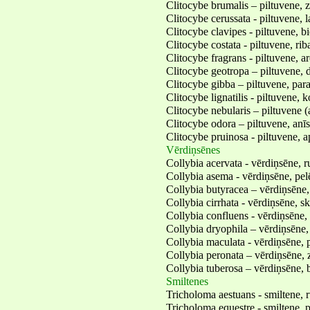
Clitocybe brumalis – piltuvene, 
Clitocybe cerussata - piltuvene, l
Clitocybe clavipes - piltuvene, b
Clitocybe costata - piltuvene, rib
Clitocybe fragrans - piltuvene, a
Clitocybe geotropa – piltuvene, 
Clitocybe gibba – piltuvene, para
Clitocybe lignatilis - piltuvene, 
Clitocybe nebularis – piltuvene 
Clitocybe odora – piltuvene, anī
Clitocybe pruinosa - piltuvene, 
Vērdiņsēnes
Collybia acervata - vērdiņsēne, 
Collybia asema - vērdiņsēne, pel
Collybia butyracea – vērdiņsēne,
Collybia cirrhata - vērdiņsēne, s
Collybia confluens - vērdiņsēne
Collybia dryophila – vērdiņsēne,
Collybia maculata - vērdiņsēne,
Collybia peronata – vērdiņsēne, 
Collybia tuberosa – vērdiņsēne,
Smiltenes
Tricholoma aestuans - smiltene, 
Tricholoma equestre - smiltene, p