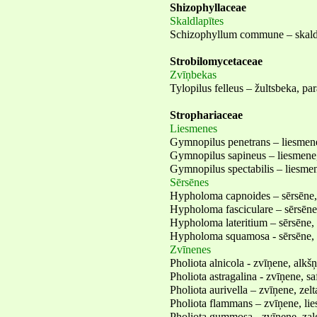
Shizophyllaceae
Skaldlapītes
Schizophyllum commune – skaldl
Strobilomycetaceae
Zvīņbekas
Tylopilus felleus – žultsbeka, par
Strophariaceae
Liesmenes
Gymnopilus penetrans – liesmene
Gymnopilus sapineus – liesmene
Gymnopilus spectabilis – liesme
Sērsēnes
Hypholoma capnoides – sērsēne
Hypholoma fasciculare – sērsēne
Hypholoma lateritium – sērsēne,
Hypholoma squamosa - sērsēne, 
Zvīnenes
Pholiota alnicola - zvīņene, alkš
Pholiota astragalina - zvīņene, sa
Pholiota aurivella – zvīņene, zelt
Pholiota flammans – zvīņene, li