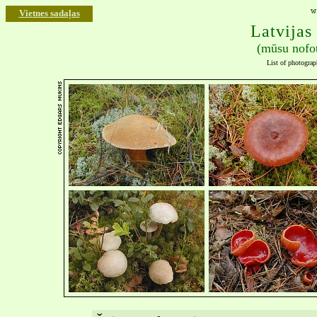
Vietnes sadaļas
Latvijas 
(mūsu nofot
List of photograp