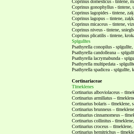
Coprinus domesticus - tintene, m
Coprinus gonophyllus - tintene,
Coprinus lagopides - tintene, za
Coprinus lagopus – tintene, zaķk
Coprinus micaceus – tintene, viz
Coprinus niveus - tintene, sniegb
Coprinus plicatilis - tintene, kro
Spīgulītes
Psathyrella conopilus - spīgulīte,
Psathyrella candolleana – spīgul
Psathyrella lacrymabunda - spīgu
Psathyrella multipedata - spīgulī
Psathyrella spadicea - spīgulīte,
Cortinariaceae
Tīmeklenes
Cortinarius alboviolaceus – tīmek
Cortinarius armillatus – tīmeklen
Cortinarius bolaris – tīmeklene, 
Cortinarius brunneus – tīmeklene
Cortinarius cinnamomeus – tīmek
Cortinarius collinitus - tīmeklene
Cortinarius croceus – tīmeklene, 
Cortinarius hemitrichus – tīmekle