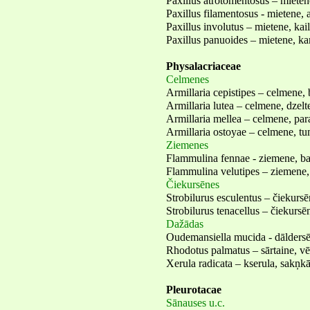
Paxillus atrotomentosus – mieten
Paxillus filamentosus - mietene, 
Paxillus involutus – mietene, kai
Paxillus panuoides – mietene, k
Physalacriaceae
Celmenes
Armillaria cepistipes – celmene,
Armillaria lutea – celmene, dzelt
Armillaria mellea – celmene, par
Armillaria ostoyae – celmene, t
Ziemenes
Flammulina fennae - ziemene, ba
Flammulina velutipes – ziemene,
Čiekursēnes
Strobilurus esculentus – čiekursē
Strobilurus tenacellus – čiekursē
Dažādas
Oudemansiella mucida - dāldersē
Rhodotus palmatus – sārtaine, v
Xerula radicata – kserula, sakņkā
Pleurotacae
Sānauses u.c.