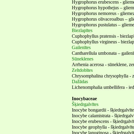
Hygrophorus erubescens - glieme
Hygrophorus hypothejus – gliem
Hygrophorus nemoreus - gliemeze
Hygrophorus olivaceoalbus – gli
Hygrophorus pustulatus – gliem
Biezlapītes
Cuphophyllus pratensis - biezlapī
Cuphophyllus virgineus - biezlapī
Gailenītes
Cantharellula umbonata – gailenī
Sūneklenes
Arrhenia acerosa - sūneklene, z
Zeltdobītes
Chrysomphalina chrysophylla - ze
Dažādas
Lichenomphalia umbellifera - iedo
Inocybaceae
Šķiedrgalvītes
Inocybe bongardii - šķiedrgalvīt
Inocybe calamistrata - šķiedrgalvī
Inocybe erubescens - šķiedrgalvīt
Inocybe geophylla - šķiedrgalvīt
Inocybe lanuginosa - šķiedrgalvī