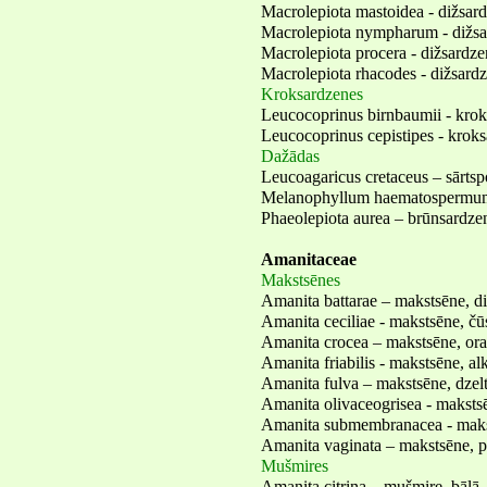
Macrolepiota mastoidea - dižsar
Macrolepiota nympharum - dižsa
Macrolepiota procera - dižsardzen
Macrolepiota rhacodes - dižsardz
Kroksardzenes
Leucocoprinus birnbaumii - krok
Leucocoprinus cepistipes - kroks
Dažādas
Leucoagaricus cretaceus – sārtsp
Melanophyllum haematospermum 
Phaeolepiota aurea – brūnsardzen
Amanitaceae
Makstsēnes
Amanita battarae – makstsēne, d
Amanita ceciliae - makstsēne, č
Amanita crocea – makstsēne, or
Amanita friabilis - makstsēne, al
Amanita fulva – makstsēne, dzel
Amanita olivaceogrisea - makstsē
Amanita submembranacea - makst
Amanita vaginata – makstsēne, p
Mušmires