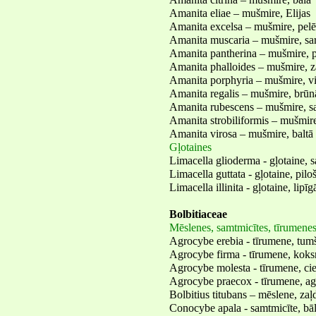
Amanita citrina – mušmire, bālā
Amanita eliae – mušmire, Elijas
Amanita excelsa – mušmire, pel
Amanita muscaria – mušmire, sa
Amanita pantherina – mušmire, 
Amanita phalloides – mušmire, z
Amanita porphyria – mušmire, vi
Amanita regalis – mušmire, brūn
Amanita rubescens – mušmire, sa
Amanita strobiliformis – mušmire
Amanita virosa – mušmire, baltā
Gļotaines
Limacella glioderma - gļotaine, 
Limacella guttata - gļotaine, pilo
Limacella illinita - gļotaine, lipīg
Bolbitiaceae
Mēslenes, samtmicītes, tīrumene
Agrocybe erebia - tīrumene, tum
Agrocybe firma - tīrumene, koks
Agrocybe molesta - tīrumene, cie
Agrocybe praecox - tīrumene, ag
Bolbitius titubans – mēslene, zaļ
Conocybe apala - samtmicīte, bāl