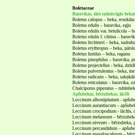
Boletaceae
Baravikas, tām radniecīgās beka
Boletus calopus – beka, resnkāta
Boletus edulis – baravika, egļu
Boletus edulis var. betulicola – 
Boletus edulis f. citrina – baravi
Boletus fechtneri – beka, sudrab
Boletus erythropus – beka, pārsl
Boletus luridus – beka, raganu
Boletus pinophilus – baravika, p
Boletus projectellus - beka, dzīsl
Boletus pulverulentus - beka, me
Boletus radicans – beka, sakņkāt
Boletus reticulatus – baravika, o
Chalciporus piperatus – rubīnbek
Apšubekas, bērzubekas, lācīši
Leccinum albostipitatum - apšube
Leccinum aurantiacum – apšubek
Leccinum crocipodium - lācītis, 
Leccinum melaneum – bērzubek
Leccinum niveum – bērzubeka, 
Leccinum percandidum – apšubek
Leccinum pseudoscabrum – bērzu