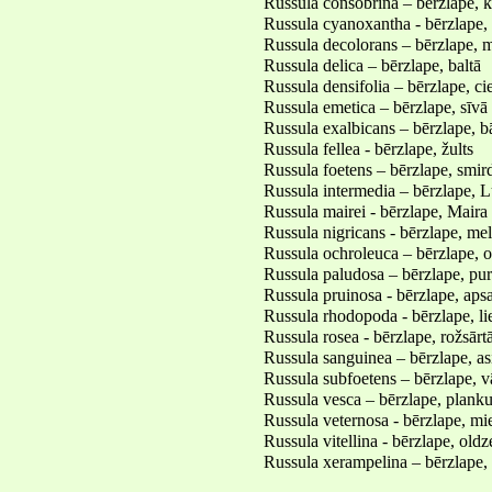
Russula consobrina – bērzlape,
Russula cyanoxantha - bērzlape, 
Russula decolorans – bērzlape, 
Russula delica – bērzlape, baltā
Russula densifolia – bērzlape, ci
Russula emetica – bērzlape, sīvā
Russula exalbicans – bērzlape, b
Russula fellea - bērzlape, žults
Russula foetens – bērzlape, smir
Russula intermedia – bērzlape, L
Russula mairei - bērzlape, Maira
Russula nigricans - bērzlape, me
Russula ochroleuca – bērzlape, 
Russula paludosa – bērzlape, pu
Russula pruinosa - bērzlape, aps
Russula rhodopoda - bērzlape, l
Russula rosea - bērzlape, rožsārt
Russula sanguinea – bērzlape, as
Russula subfoetens – bērzlape, v
Russula vesca – bērzlape, plank
Russula veternosa - bērzlape, mi
Russula vitellina - bērzlape, oldz
Russula xerampelina – bērzlape, 