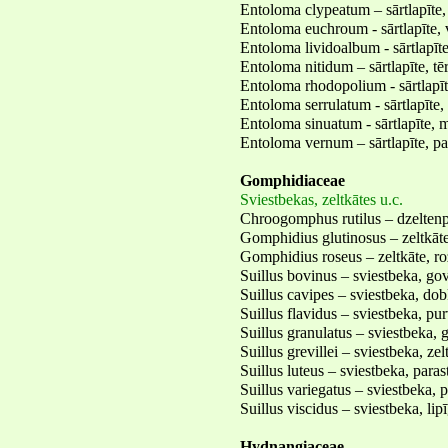
Entoloma clypeatum – sārtlapīte,
Entoloma euchroum - sārtlapīte, 
Entoloma lividoalbum - sārtlapīte
Entoloma nitidum – sārtlapīte, t
Entoloma rhodopolium - sārtlapīte
Entoloma serrulatum - sārtlapīte
Entoloma sinuatum - sārtlapīte, 
Entoloma vernum – sārtlapīte, p
Gomphidiaceae
Sviestbekas, zeltkātes u.c.
Chroogomphus rutilus – dzeltenp
Gomphidius glutinosus – zeltkāte
Gomphidius roseus – zeltkāte, ro
Suillus bovinus – sviestbeka, go
Suillus cavipes – sviestbeka, dob
Suillus flavidus – sviestbeka, pu
Suillus granulatus – sviestbeka, 
Suillus grevillei – sviestbeka, zel
Suillus luteus – sviestbeka, paras
Suillus variegatus – sviestbeka, 
Suillus viscidus – sviestbeka, lip
Hydnangiaceae